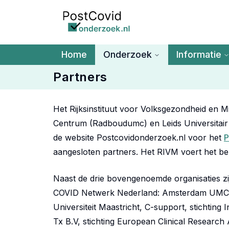
Ga naar de hoofdinhoud
Home
Onderzoek
Informatie
Partners
Het Rijksinstituut voor Volksgezondheid en M
Centrum (Radboudumc) en Leids Universitai
de website Postcovidonderzoek.nl voor het
P
aangesloten partners. Het RIVM voert het beh
Naast de drie bovengenoemde organisaties zij
COVID Netwerk Nederland: Amsterdam UMC, s
Universiteit Maastricht, C-support, stichtin
Tx B.V, stichting European Clinical Research